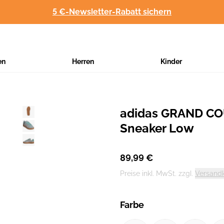
5 €-Newsletter-Rabatt sichern
en
Herren
Kinder
adidas GRAND C
Hersteller
:
Sneaker Low
89,99 €
Preise inkl. MwSt. zzgl.
Versand
Farbe