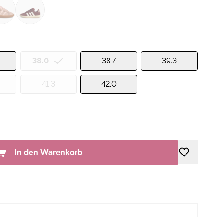
38.0
38.7
39.3
41.3
42.0
In den Warenkorb