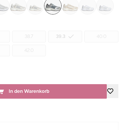
38.7
39.3
40.0
42.0
In den Warenkorb