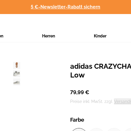
5 €-Newsletter-Rabatt sichern
en
Herren
Kinder
adidas CRAZYCH
Hersteller
:
Low
79,99 €
Preise inkl. MwSt. zzgl.
Versand
Farbe