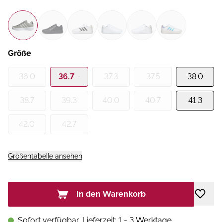
Größe
36.0
36.7
37.3
37.5
38.0
38.7
39.3
40.0
40.7
41.3
42.0
42.7
Größentabelle ansehen
In den Warenkorb
Sofort verfügbar, Lieferzeit: 1 - 3 Werktage