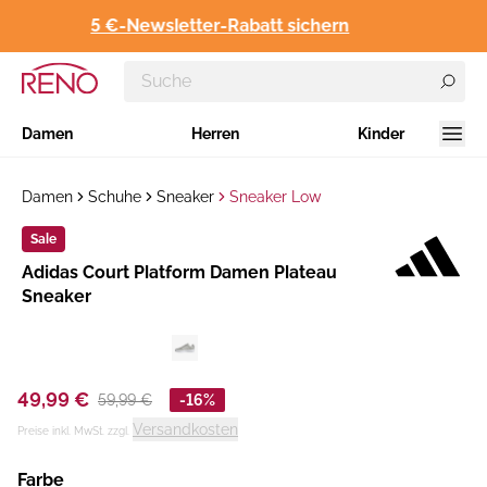
5 €-Newsletter-Rabatt sichern
Damen
Herren
Kinder
Damen
Schuhe
Sneaker
Sneaker Low
Sale
Hersteller
​Adidas Court Platform Damen Plateau
:
Sneaker
49,99 €
59,99 €
-16%
Versandkosten
Preise inkl. MwSt. zzgl.
Farbe