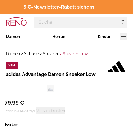
5 €-Newsletter-Rabatt sichern
Damen
Herren
Kinder
Damen
Schuhe
Sneaker
Sneaker Low
Sale
Hersteller
adidas Advantage Damen Sneaker Low
:
79,99 €
Versandkosten
Preise inkl. MwSt. zzgl.
Farbe