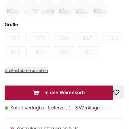
Größe
36.7
37.3
38.0
38.7
39.3
40.0
40.7
41.3
42.0
Größentabelle ansehen
In den Warenkorb
Sofort verfügbar, Lieferzeit: 1 - 3 Werktage
Kostenlose Lieferung ab 50€