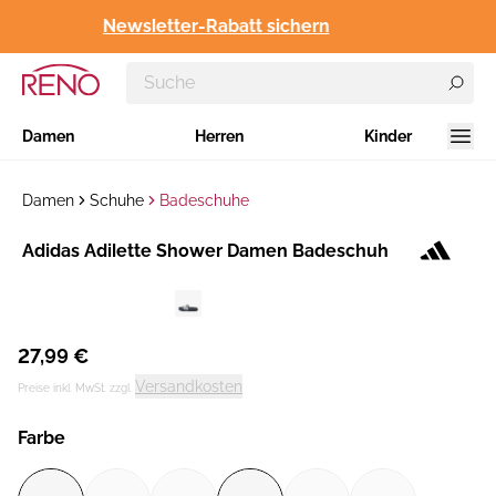
Newsletter-Rabatt sichern
Damen
Herren
Kinder
Damen
Schuhe
Badeschuhe
Hersteller
​Adidas Adilette Shower Damen Badeschuh
:
27,99 €
Versandkosten
Preise inkl. MwSt. zzgl.
Farbe