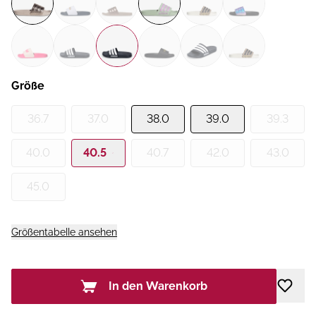
Größe
36.7
37.0
38.0
39.0
39.3
40.0
40.5
40.7
42.0
43.0
45.0
Größentabelle ansehen
In den Warenkorb