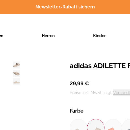
Newsletter-Rabatt sichern
en
Herren
Kinder
adidas ADILETTE
Hersteller
:
29,99 €
Preise inkl. MwSt. zzgl.
Versand
Farbe