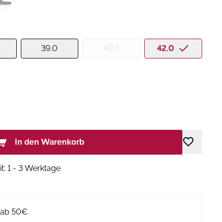
39.0
40.5
42.0
In den Warenkorb
it: 1 - 3 Werktage
g ab 50€