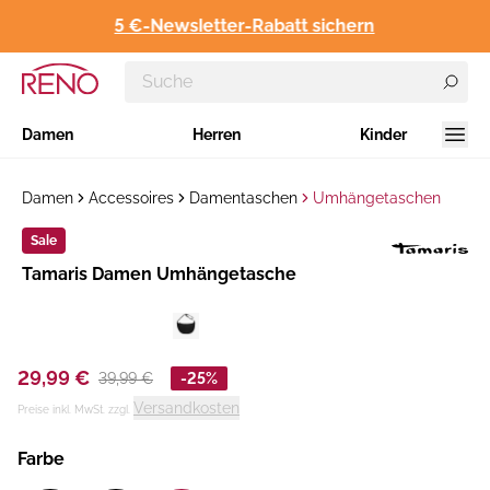
5 €-Newsletter-Rabatt sichern
Damen
Herren
Kinder
Damen
Accessoires
Damentaschen
Umhängetaschen
Sale
Hersteller
Tamaris Damen Umhängetasche
:
29,99 €
39,99 €
-25%
Versandkosten
Preise inkl. MwSt. zzgl.
Farbe