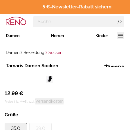
5 €-Newsletter-Rabatt sichern
Damen
Herren
Kinder
Damen
Bekleidung
Socken
Hersteller
Tamaris Damen Socken
:
12,99 €
Versandkosten
Preise inkl. MwSt. zzgl.
Größe
35.0
39.0