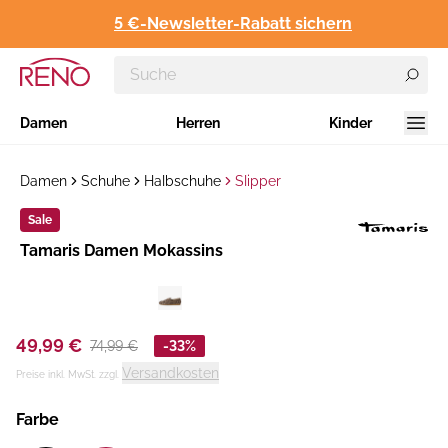
5 €-Newsletter-Rabatt sichern
Damen
Herren
Kinder
Damen
Schuhe
Halbschuhe
Slipper
Sale
Hersteller
Tamaris Damen Mokassins
:
49,99 €
74,99 €
-33%
Versandkosten
Preise inkl. MwSt. zzgl.
Farbe