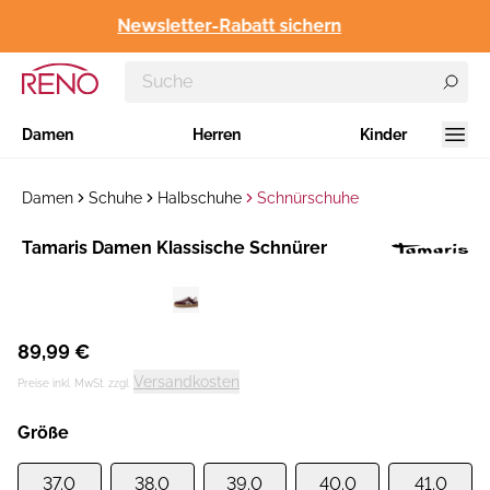
Newsletter-Rabatt sichern
Damen
Herren
Kinder
Damen
Schuhe
Halbschuhe
Schnürschuhe
Hersteller
Tamaris Damen Klassische Schnürer
:
89,99 €
Versandkosten
Preise inkl. MwSt. zzgl.
Größe
37.0
38.0
39.0
40.0
41.0