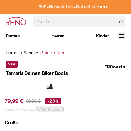
5 €-Newsletter-Rabatt sichern
Damen
Herren
Kinder
Damen
Schuhe
Stiefeletten
Sale
Hersteller
Tamaris Damen Biker Boots
:
79,99 €
99,99 €
-20%
Versandkosten
Preise inkl. MwSt. zzgl.
Größe