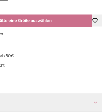
Bitte eine Größe auswählen
en
g ab 50€
cht