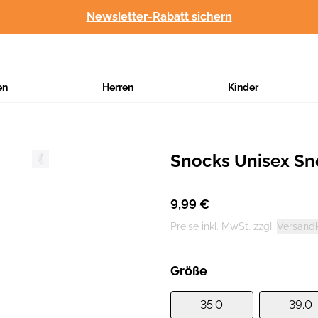
Newsletter-Rabatt sichern
en
Herren
Kinder
Snocks Unisex Sn
Hersteller
:
9,99 €
Preise inkl. MwSt. zzgl.
Versand
Größe
35.0
39.0