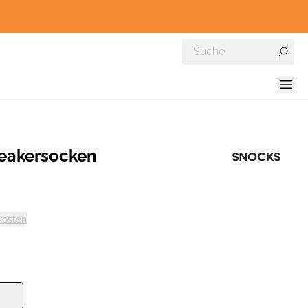
eakersocken
kosten