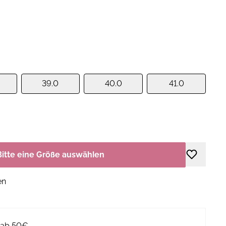
39.0
40.0
41.0
Bitte eine Größe auswählen
en
g ab 50€