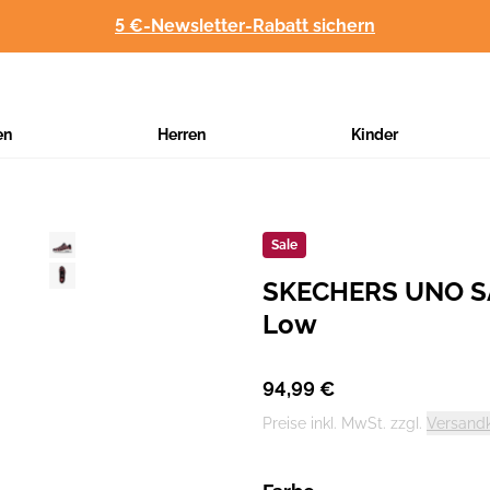
5 €-Newsletter-Rabatt sichern
en
Herren
Kinder
Sale
SKECHERS UNO SA
Hersteller
:
Low
94,99 €
Preise inkl. MwSt. zzgl.
Versand