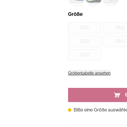
Größe
27.0
28.0
32.0
33.0
37.0
Größentabelle ansehen
Bitte eine Größe auswähl