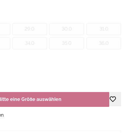
29.0
30.0
31.0
34.0
35.0
36.0
Bitte eine Größe auswählen
en