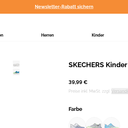
Newsletter-Rabatt sichern
en
Herren
Kinder
SKECHERS Kinder
Hersteller
:
39,99 €
Preise inkl. MwSt. zzgl.
Versand
Farbe