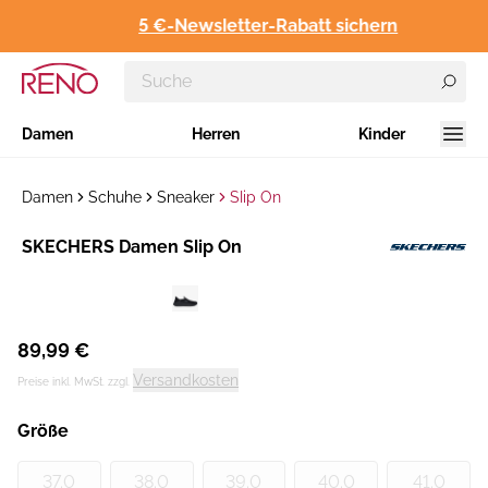
5 €-Newsletter-Rabatt sichern
Damen
Herren
Kinder
Damen
Schuhe
Sneaker
Slip On
Hersteller
SKECHERS Damen Slip On
:
89,99 €
Versandkosten
Preise inkl. MwSt. zzgl.
Größe
37.0
38.0
39.0
40.0
41.0