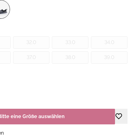
32.0
33.0
34.0
37.0
38.0
39.0
Bitte eine Größe auswählen
en