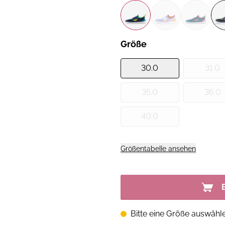
Größe
30.0
31.0
35.0
36.0
40.0
Größentabelle ansehen
Bitte eine Größe auswähl