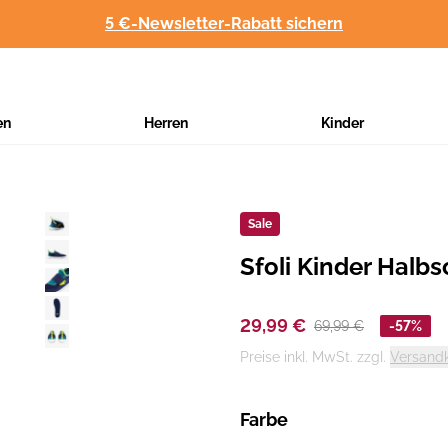
5 €-Newsletter-Rabatt sichern
en
Herren
Kinder
Sale
Sfoli Kinder Halb
Hersteller
:
29,99 €
69,99 €
-57%
Preise inkl. MwSt. zzgl.
Versand
Farbe