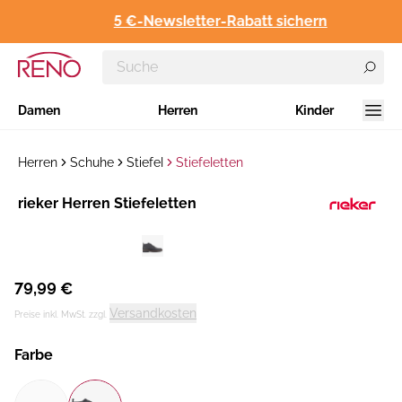
5 €-Newsletter-Rabatt sichern
Damen
Herren
Kinder
Herren
Schuhe
Stiefel
Stiefeletten
Hersteller
rieker Herren Stiefeletten
:
79,99 €
Versandkosten
Preise inkl. MwSt. zzgl.
Farbe