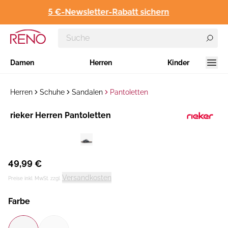
5 €-Newsletter-Rabatt sichern
Damen
Herren
Kinder
Herren
Schuhe
Sandalen
Pantoletten
Hersteller
rieker Herren Pantoletten
:
49,99 €
Versandkosten
Preise inkl. MwSt. zzgl.
Farbe