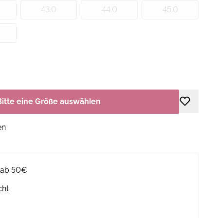
43.0
44.0
45.0
Bitte eine Größe auswählen
en
g ab 50€
cht