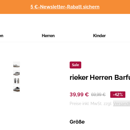
5 €-Newsletter-Rabatt sichern
en
Herren
Kinder
Sale
rieker Herren Bar
Hersteller
:
39,99 €
69,99 €
-42%
Preise inkl. MwSt. zzgl.
Versand
Größe