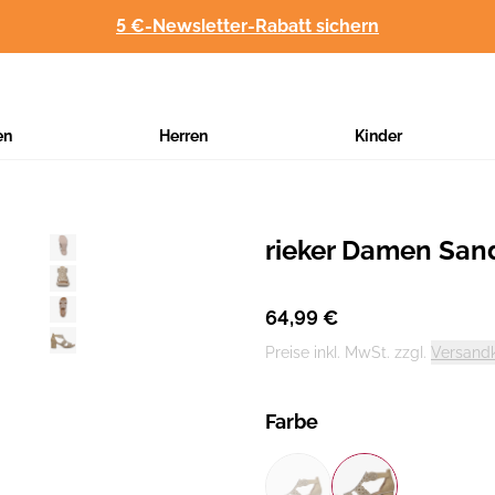
5 €-Newsletter-Rabatt sichern
en
Herren
Kinder
rieker Damen San
Hersteller
:
64,99 €
Preise inkl. MwSt. zzgl.
Versand
Farbe