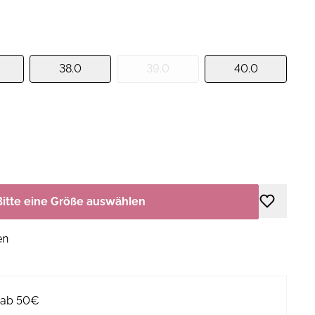
38.0
39.0
40.0
Bitte eine Größe auswählen
en
g ab 50€