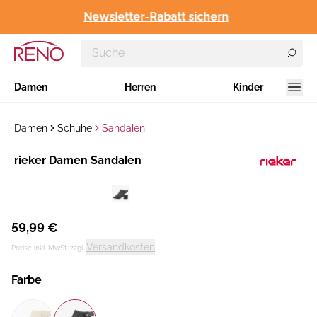
Newsletter-Rabatt sichern
Damen
Herren
Kinder
Damen
Schuhe
Sandalen
Hersteller
rieker Damen Sandalen
:
59,99 €
Versandkosten
Preise inkl. MwSt. zzgl.
Farbe