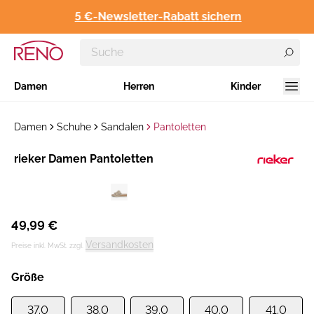
5 €-Newsletter-Rabatt sichern
Damen
Herren
Kinder
Damen
Schuhe
Sandalen
Pantoletten
Hersteller
rieker Damen Pantoletten
:
49,99 €
Versandkosten
Preise inkl. MwSt. zzgl.
Größe
37.0
38.0
39.0
40.0
41.0