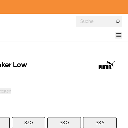
aker Low
kosten
37.0
38.0
38.5