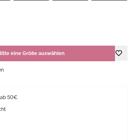
Bitte eine Größe auswählen
en
g ab 50€
cht