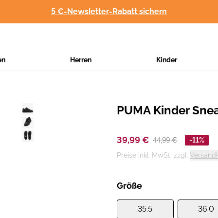
5 €-Newsletter-Rabatt sichern
en
Herren
Kinder
PUMA Kinder Sne
Hersteller
:
39,99 €
44,99 €
-11%
Preise inkl. MwSt. zzgl.
Versand
Größe
35.5
36.0