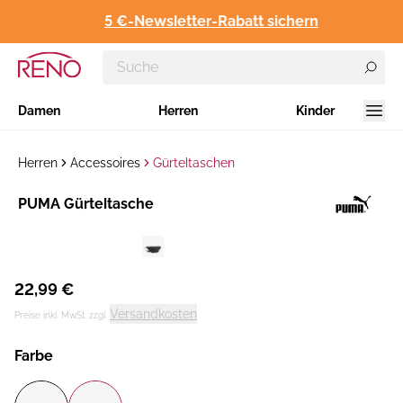
5 €-Newsletter-Rabatt sichern
Damen
Herren
Kinder
Herren
Accessoires
Gürteltaschen
Hersteller
​PUMA Gürteltasche
:
22,99 €
Versandkosten
Preise inkl. MwSt. zzgl.
Farbe