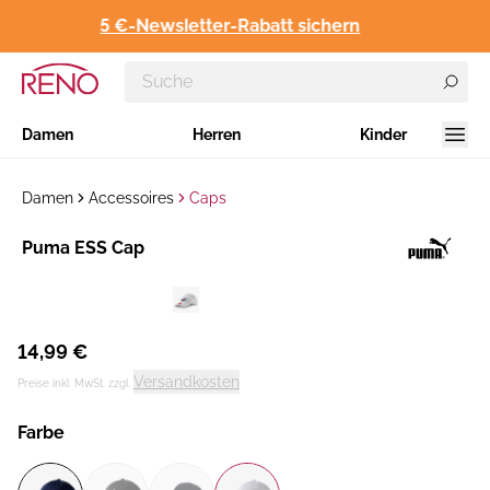
5 €-Newsletter-Rabatt sichern
Damen
Herren
Kinder
Damen
Accessoires
Caps
Hersteller
Puma ESS Cap
:
14,99 €
Versandkosten
Preise inkl. MwSt. zzgl.
Farbe