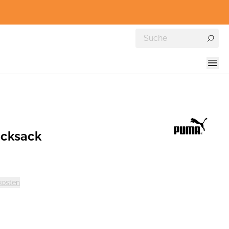
ucksack
kosten