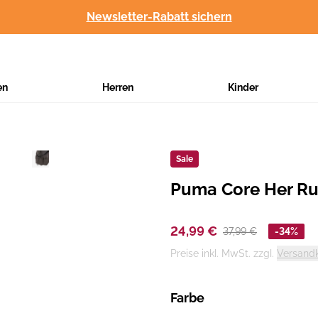
Newsletter-Rabatt sichern
en
Herren
Kinder
Sale
Puma Core Her R
Hersteller
:
24,99 €
37,99 €
-34%
Preise inkl. MwSt. zzgl.
Versand
Farbe