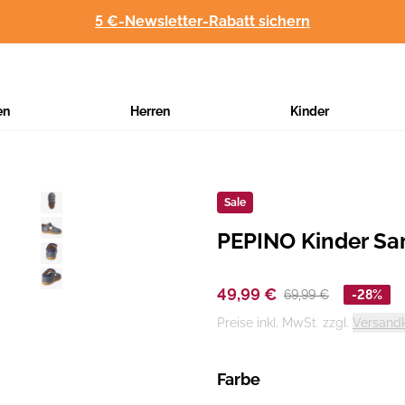
5 €-Newsletter-Rabatt sichern
en
Herren
Kinder
Sale
PEPINO Kinder Sa
Hersteller
:
49,99 €
69,99 €
-28%
Preise inkl. MwSt. zzgl.
Versand
Farbe