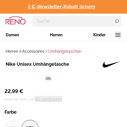
5 €-Newsletter-Rabatt sichern
Damen
Herren
Kinder
Herren
Accessoires
Umhängetaschen
Hersteller
Nike Unisex Umhängetasche
:
22,99 €
Versandkosten
Preise inkl. MwSt. zzgl.
Farbe