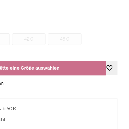
42.0
46.0
Bitte eine Größe auswählen
en
g ab 50€
cht