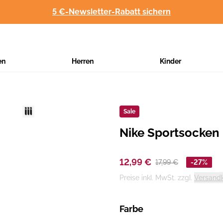
5 €-Newsletter-Rabatt sichern
en
Herren
Kinder
Sale
Nike Sportsocken
Hersteller
:
12,99 €
17,99 €
-27%
Preise inkl. MwSt. zzgl.
Versand
Farbe