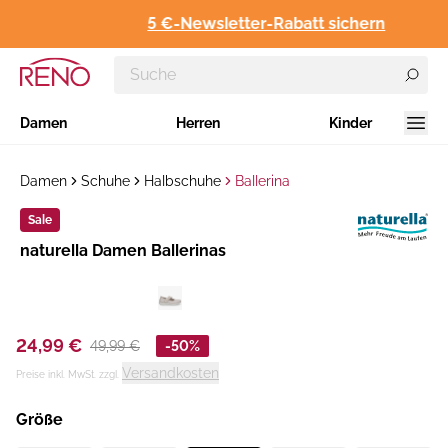
5 €-Newsletter-Rabatt sichern
Damen
Herren
Kinder
Damen
Schuhe
Halbschuhe
Ballerina
Sale
Hersteller
naturella Damen Ballerinas
:
24,99 €
49,99 €
-50%
Versandkosten
Preise inkl. MwSt. zzgl.
Größe