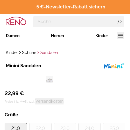
5 €-Newsletter-Rabatt sichern
Damen
Herren
Kinder
Kinder
Schuhe
Sandalen
Hersteller
Minini Sandalen
:
22,99 €
Versandkosten
Preise inkl. MwSt. zzgl.
Größe
21.0
22.0
23.0
24.0
25.0