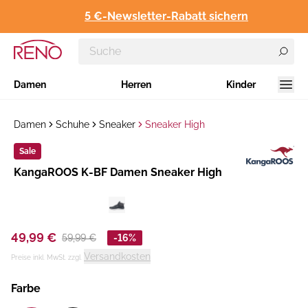
5 €-Newsletter-Rabatt sichern
Damen
Herren
Kinder
Damen
Schuhe
Sneaker
Sneaker High
Sale
Hersteller
KangaROOS K-BF Damen Sneaker High
:
49,99 €
59,99 €
-16%
Versandkosten
Preise inkl. MwSt. zzgl.
Farbe