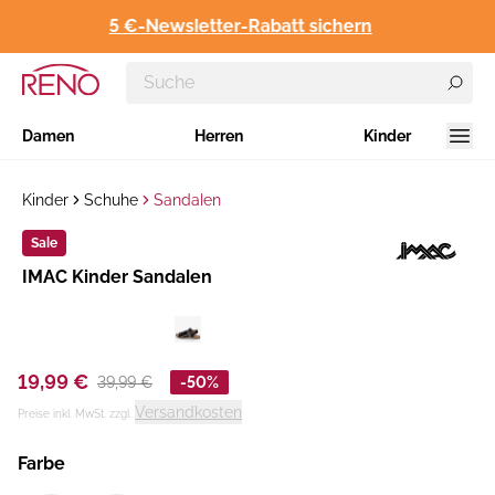
5 €-Newsletter-Rabatt sichern
Damen
Herren
Kinder
Kinder
Schuhe
Sandalen
Sale
Hersteller
IMAC Kinder Sandalen
:
19,99 €
39,99 €
-50%
Versandkosten
Preise inkl. MwSt. zzgl.
Farbe