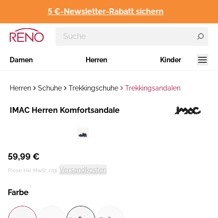
5 €-Newsletter-Rabatt sichern
Damen
Herren
Kinder
Herren
Schuhe
Trekkingschuhe
Trekkingsandalen
Hersteller
​IMAC Herren Komfortsandale
:
59,99 €
Versandkosten
Preise inkl. MwSt. zzgl.
Farbe