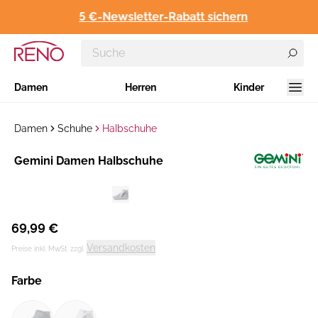
5 €-Newsletter-Rabatt sichern
Damen
Herren
Kinder
Damen
Schuhe
Halbschuhe
Hersteller
Gemini Damen Halbschuhe
:
69,99 €
Versandkosten
Preise inkl. MwSt. zzgl.
Farbe