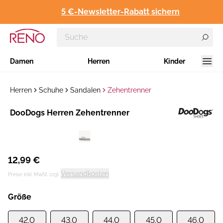
5 €-Newsletter-Rabatt sichern
Damen
Herren
Kinder
Herren
Schuhe
Sandalen
Zehentrenner
Hersteller
DooDogs Herren Zehentrenner
:
12,99 €
Versandkosten
Preise inkl. MwSt. zzgl.
Größe
42.0
43.0
44.0
45.0
46.0