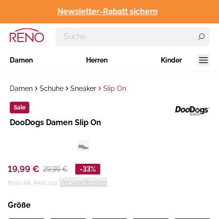
Newsletter-Rabatt sichern
Damen
Herren
Kinder
Damen
Schuhe
Sneaker
Slip On
Sale
Hersteller
DooDogs Damen Slip On
:
19,99 €
29,99 €
-33%
Versandkosten
Preise inkl. MwSt. zzgl.
Größe