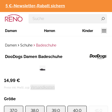
5 €-Newsletter-Rabatt sichern
Damen
Herren
Kinder
Damen
Schuhe
Badeschuhe
Hersteller
DooDogs Damen Badeschuhe
:
14,99 €
Versandkosten
Preise inkl. MwSt. zzgl.
Größe
37.0
38.0
39.0
40.0
41.0