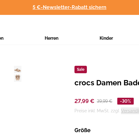
5 €-Newsletter-Rabatt sichern
en
Herren
Kinder
Sale
crocs Damen Bad
Hersteller
:
27,99 €
39,99 €
-30%
Preise inkl. MwSt. zzgl.
Versand
Größe