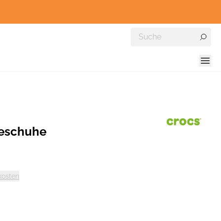
eschuhe
kosten