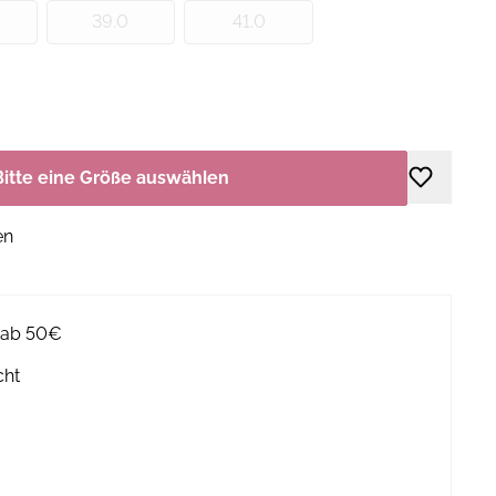
39.0
41.0
Bitte eine Größe auswählen
en
g ab 50€
cht