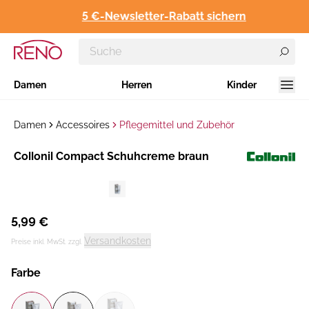
5 €-Newsletter-Rabatt sichern
Damen
Herren
Kinder
Damen
Accessoires
Pflegemittel und Zubehör
Hersteller
Collonil Compact Schuhcreme braun
:
5,99 €
Versandkosten
Preise inkl. MwSt. zzgl.
Farbe