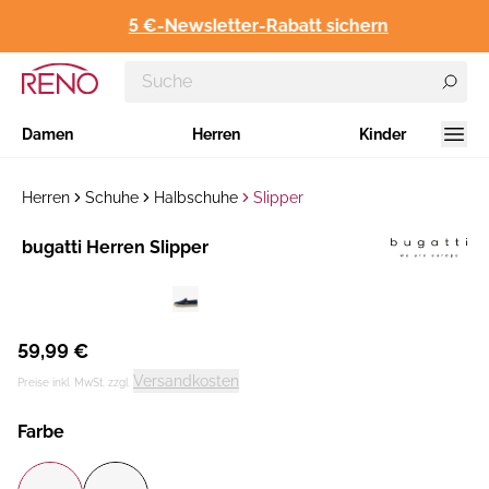
5 €-Newsletter-Rabatt sichern
Damen
Herren
Kinder
Herren
Schuhe
Halbschuhe
Slipper
Hersteller
bugatti Herren Slipper
:
59,99 €
Versandkosten
Preise inkl. MwSt. zzgl.
Farbe