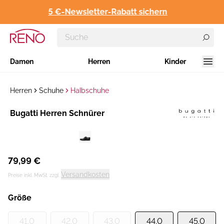
5 €-Newsletter-Rabatt sichern
Damen
Herren
Kinder
Herren
Schuhe
Halbschuhe
Hersteller
​Bugatti Herren Schnürer
:
79,99 €
Versandkosten
Preise inkl. MwSt. zzgl.
Größe
41.0
42.0
43.0
44.0
45.0