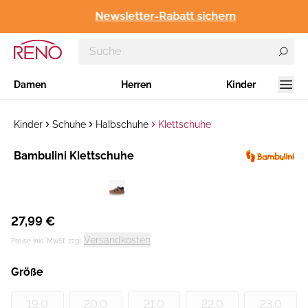
Newsletter-Rabatt sichern
Damen
Herren
Kinder
Kinder
Schuhe
Halbschuhe
Klettschuhe
Hersteller
Bambulini Klettschuhe
:
27,99 €
Versandkosten
Preise inkl. MwSt. zzgl.
Größe
19.0
20.0
21.0
22.0
23.0