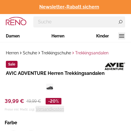
Newsletter-Rabatt sichern
Damen
Herren
Kinder
Herren
Schuhe
Trekkingschuhe
Trekkingsandalen
Sale
Hersteller
AVIC ADVENTURE Herren Trekkingsandalen
:
39,99 €
49,99 €
-20%
Versandkosten
Preise inkl. MwSt. zzgl.
Farbe