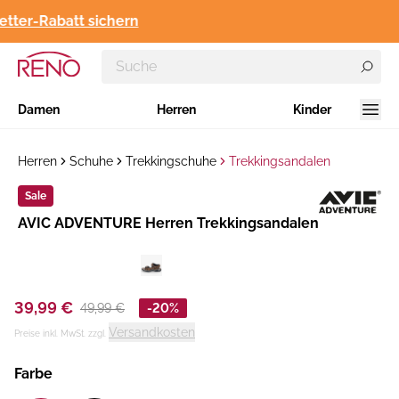
tter-Rabatt sichern
Damen
Herren
Kinder
Herren
Schuhe
Trekkingschuhe
Trekkingsandalen
Sale
Hersteller
AVIC ADVENTURE Herren Trekkingsandalen
:
39,99 €
49,99 €
-20%
Versandkosten
Preise inkl. MwSt. zzgl.
Farbe