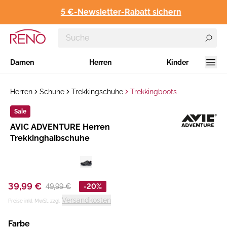
5 €-Newsletter-Rabatt sichern
Damen
Herren
Kinder
Herren
Schuhe
Trekkingschuhe
Trekkingboots
Sale
Hersteller
AVIC ADVENTURE Herren
:
Trekkinghalbschuhe
39,99 €
49,99 €
-20%
Versandkosten
Preise inkl. MwSt. zzgl.
Farbe