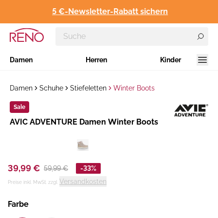
5 €-Newsletter-Rabatt sichern
Damen
Herren
Kinder
Damen
Schuhe
Stiefeletten
Winter Boots
Sale
Hersteller
AVIC ADVENTURE Damen Winter Boots
:
39,99 €
59,99 €
-33%
Versandkosten
Preise inkl. MwSt. zzgl.
Farbe