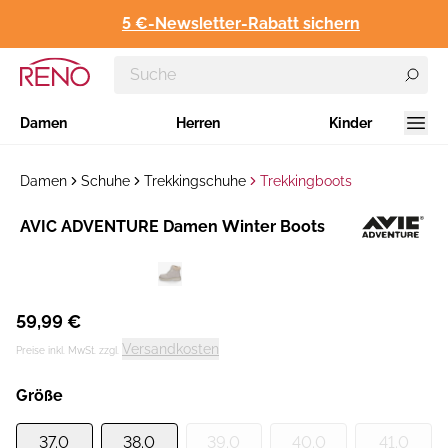
5 €-Newsletter-Rabatt sichern
Damen
Herren
Kinder
Damen
Schuhe
Trekkingschuhe
Trekkingboots
Hersteller
AVIC ADVENTURE Damen Winter Boots
:
59,99 €
Versandkosten
Preise inkl. MwSt. zzgl.
Größe
37.0
38.0
39.0
40.0
41.0