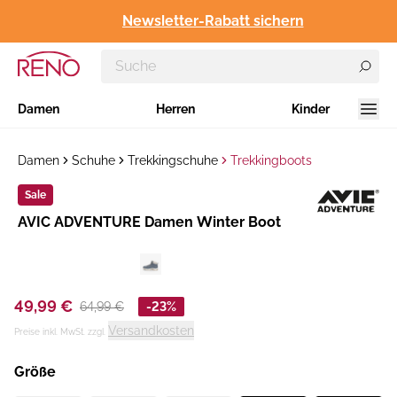
Newsletter-Rabatt sichern
Damen
Herren
Kinder
Damen
Schuhe
Trekkingschuhe
Trekkingboots
Sale
Hersteller
​AVIC ADVENTURE Damen Winter Boot
:
49,99 €
64,99 €
-23%
Versandkosten
Preise inkl. MwSt. zzgl.
Größe