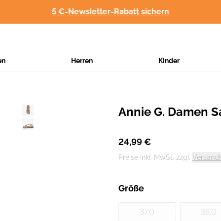
5 €-Newsletter-Rabatt sichern
en
Herren
Kinder
Annie G. Damen S
Hersteller
:
24,99 €
Preise inkl. MwSt. zzgl.
Versand
Größe
37.0
38.0