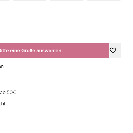
Bitte eine Größe auswählen
en
g ab 50€
cht