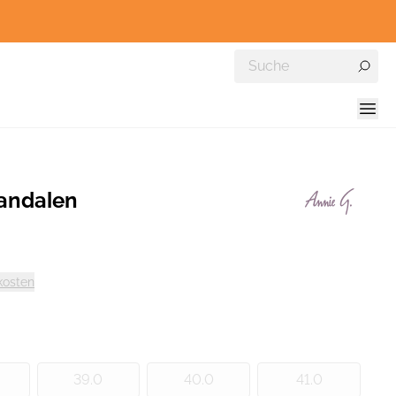
andalen
kosten
39.0
40.0
41.0